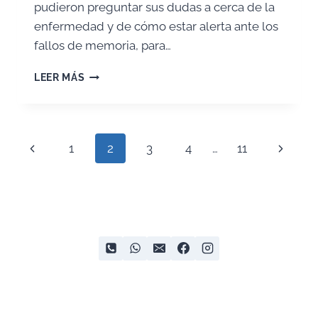
pudieron preguntar sus dudas a cerca de la
enfermedad y de cómo estar alerta ante los
fallos de memoria, para…
CAFÉ
LEER MÁS
TERTULIA
CENTRO
CÍVICO
LA
Navegación
Página
Siguien
1
2
3
4
…
11
BARRERA
de
anterior
página
página