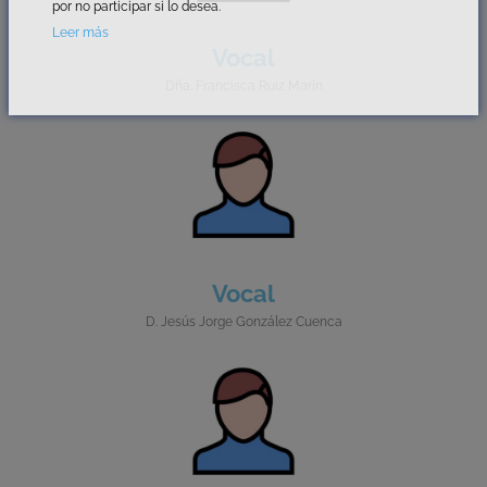
por no participar si lo desea.
Leer más
Vocal
Dña. Francisca Ruiz Marín
Vocal
D. Jesús Jorge González Cuenca