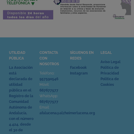
UTILIDAD
CONTACTA
SÍGUENOS EN
LEGAL
PÚBLICA
CON
REDES
Aviso Legal
NOSOTROS
La Asociación
Facebook
Política de
está
Teléfono:
Instagram
Privacidad
declarada de
957590546
Política de
utilidad
Móvil:
Cookies
pública en el
667677577
Registro de la
WhatsApp:
Comunidad
667677577
Autónoma de
Email:
Andalucía,
afalucena@alzheimerlucena.org
con el número
4.424, desde
el 30 de