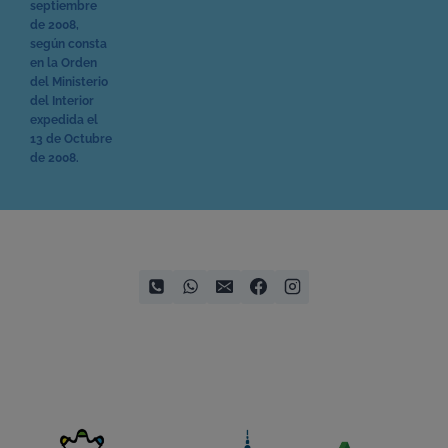
septiembre
de 2008,
según consta
en la Orden
del Ministerio
del Interior
expedida el
13 de Octubre
de 2008.